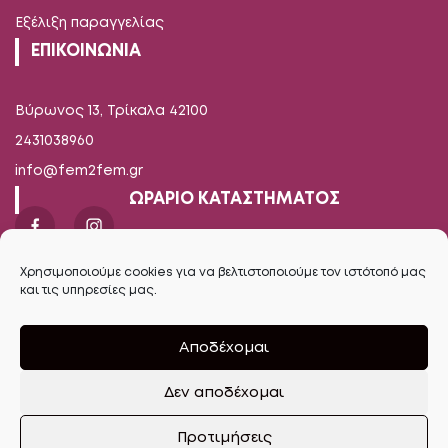
Εξέλιξη παραγγελίας
ΕΠΙΚΟΙΝΩΝΙΑ
Βύρωνος 13, Τρίκαλα 42100
2431038960
info@fem2fem.gr
ΩΡΑΡΙΟ ΚΑΤΑΣΤΗΜΑΤΟΣ
Δευτέρα-Παρασκευή
Χρησιμοποιούμε cookies για να βελτιστοποιούμε τον ιστότοπό μας
09.00 - 14.00 / 17.00 - 21.00
και τις υπηρεσίες μας.
Σάββατο
Αποδέχομαι
09.00 - 16.00
Δεν αποδέχομαι
Ανοίξτε τη γραμμή εργαλείων
Προτιμήσεις