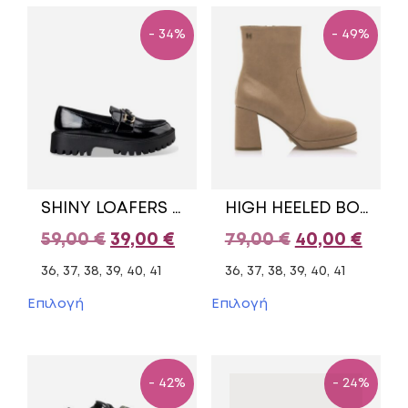
- 34%
- 49%
SHINY LOAFERS WITH GOLDEN DETAIL V31-20282-34 ENVIE SHOES PATENT BLACK
HIGH HEELED BOOTS WITH ZIPPER 63373/2 MARIAMARE BEIGE
Original
Η
Original
Η
59,00
€
39,00
€
79,00
€
40,00
€
price
τρέχουσα
price
τρέχ
36, 37, 38, 39, 40, 41
36, 37, 38, 39, 40, 41
was:
τιμή
was:
τιμή
Αυτό
Αυτό
Επιλογή
Επιλογή
το
το
59,00 €.
είναι:
79,00 €.
είναι
προϊόν
προϊόν
39,00 €.
40,00
έχει
έχει
πολλαπλές
πολλαπλές
- 42%
- 24%
παραλλαγές.
παραλλαγές.
Οι
Οι