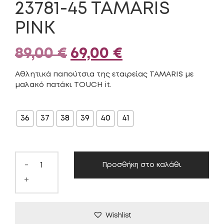
23781-45 TAMARIS
PINK
Original
Η
89,00
€
69,00
€
price
τρέχουσα
Αθλητικά παπούτσια της εταιρείας TAMARIS με
μαλακό πατάκι TOUCH it.
was:
τιμή
ΜΈΓΕΘΟΣ
89,00 €.
είναι:
36
37
38
39
40
41
69,00 €.
-
Προσθήκη στο καλάθι
+
Wishlist