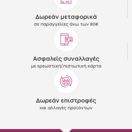
επιλεγούν
επιλεγούν
στη
στη
Δωρεάν μεταφορικά
σελίδα
σελίδα
του
του
σε παραγγελίες άνω των 80€
προϊόντος
προϊόντος
Ασφαλείς συναλλαγές
με χρεωστική/πιστωτική κάρτα
Δωρεάν επιστροφές
και αλλαγές προϊόντων