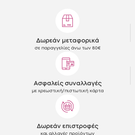
μπορούν
μπορούν
να
να
επιλεγούν
επιλεγούν
στη
στη
σελίδα
σελίδα
του
του
Δωρεάν μεταφορικά
προϊόντος
προϊόντος
σε παραγγελίες άνω των 80€
Ασφαλείς συναλλαγές
με χρεωστική/πιστωτική κάρτα
Δωρεάν επιστροφές
και αλλαγές προϊόντων