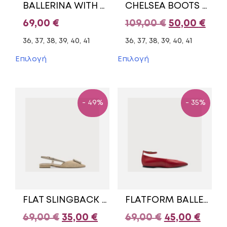
BALLERINA WITH TRUX 1-22162-45 007 TAMARIS BLACK
CHELSEA BOOTS WITH LEOPARD DETAILS 1-25446-43 TAMARIS BLACK
προϊόντος
προϊόντος
Original
Η
69,00
€
109,00
€
50,00
€
price
τρέ
36, 37, 38, 39, 40, 41
36, 37, 38, 39, 40, 41
was:
τιμή
Αυτό
Αυτό
Επιλογή
Επιλογή
το
το
109,00 €.
είνα
προϊόν
προϊόν
50,0
έχει
έχει
πολλαπλές
πολλαπλές
- 49%
- 35%
παραλλαγές.
παραλλαγές.
Οι
Οι
επιλογές
επιλογές
μπορούν
μπορούν
να
να
επιλεγούν
επιλεγούν
στη
στη
σελίδα
σελίδα
του
του
FLAT SLINGBACK PUMPS 1-29403-42 435 TAMARIS BROWN
FLATFORM BALLERINA 1-22161-45 500 TAMARIS RED
προϊόντος
προϊόντος
Original
Η
Original
Η
69,00
€
35,00
€
69,00
€
45,00
€