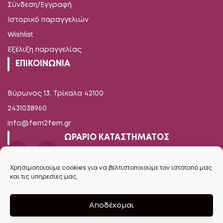
Σύνδεση/Εγγραφή
Ιστορικό παραγγελιών
Wishlist
Εξέλιξη παραγγελίας
ΕΠΙΚΟΙΝΩΝΙΑ
Βύρωνος 13, Τρίκαλα 42100
2431038960
info@fem2fem.gr
ΩΡΑΡΙΟ ΚΑΤΑΣΤΗΜΑΤΟΣ
Δευτέρα-Παρασκευή
Χρησιμοποιούμε cookies για να βελτιστοποιούμε τον ιστότοπό μας
και τις υπηρεσίες μας.
09.00 - 14.00 / 17.00 - 21.00
Σάββατο
Αποδέχομαι
09.00 - 16.00