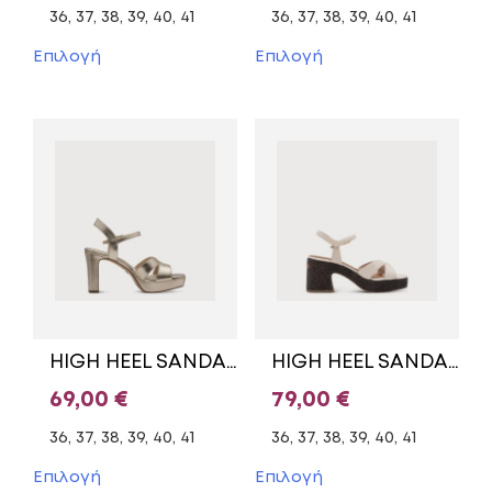
price
τρέχουσα
price
τρέχ
36, 37, 38, 39, 40, 41
36, 37, 38, 39, 40, 41
was:
τιμή
was:
τιμή
Αυτό
Αυτό
Επιλογή
Επιλογή
το
το
69,00 €.
είναι:
69,00 €.
είναι
προϊόν
προϊόν
35,00 €.
45,00
έχει
έχει
πολλαπλές
πολλαπλές
παραλλαγές.
παραλλαγές.
Οι
Οι
επιλογές
επιλογές
μπορούν
μπορούν
να
να
επιλεγούν
επιλεγούν
στη
στη
σελίδα
σελίδα
του
του
HIGH HEEL SANDALS -1-28349-42 TAMARIS GOLD
HIGH HEEL SANDALS 1-28313-44 TAMARIS BEIGE
προϊόντος
προϊόντος
69,00
€
79,00
€
36, 37, 38, 39, 40, 41
36, 37, 38, 39, 40, 41
Αυτό
Αυτό
Επιλογή
Επιλογή
το
το