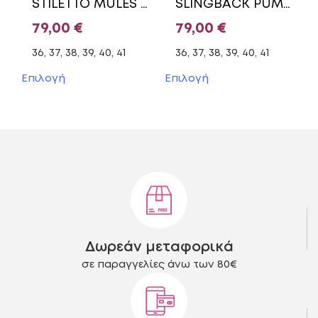
STILETTO MULES E02-21822 ENVIE SHOES BLACK
SLINGBACK PUMPS E02-23640 ENVIE SHOES BABY BLUE
προϊόντος
προϊόντος
79,00
€
79,00
€
36, 37, 38, 39, 40, 41
36, 37, 38, 39, 40, 41
Αυτό
Αυτό
Επιλογή
Επιλογή
το
το
προϊόν
προϊόν
έχει
έχει
πολλαπλές
πολλαπλές
παραλλαγές.
παραλλαγές.
Οι
Οι
επιλογές
επιλογές
μπορούν
μπορούν
να
να
επιλεγούν
επιλεγούν
στη
στη
Δωρεάν μεταφορικά
σελίδα
σελίδα
του
του
σε παραγγελίες άνω των 80€
προϊόντος
προϊόντος