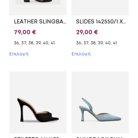
LEATHER SLINGBACK 1-29500-42/1 TAMARIS BLACK
SLIDES 142550/1 XTI BEIGE
79,00
€
29,00
€
36, 37, 38, 39, 40, 41
36, 37, 38, 39, 40, 41
Αυτό
Αυτό
Επιλογή
Επιλογή
το
το
προϊόν
προϊόν
έχει
έχει
πολλαπλές
πολλαπλές
παραλλαγές.
παραλλαγές.
Οι
Οι
επιλογές
επιλογές
μπορούν
μπορούν
να
να
επιλεγούν
επιλεγούν
στη
στη
σελίδα
σελίδα
του
του