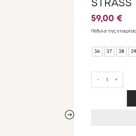
STRASS 
59,00
€
Πέδιλα της εταιρία
ΜΈΓΕΘΟΣ
36
37
38
3
-
+