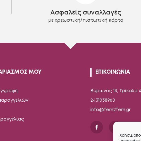
στη
στη
Ασφαλείς συναλλαγές
σελίδα
σελίδα
του
του
με χρεωστική/πιστωτική κάρτα
προϊόντος
προϊόντος
ΑΡΙΑΣΜΟΣ ΜΟΥ
ΕΠΙΚΟΙΝΩΝΙΑ
Εγγραφή
Βύρωνος 13, Τρίκαλα 
 παραγγελιών
2431038960
info@fem2fem.gr
αραγγελίας
Χρησιμοποι