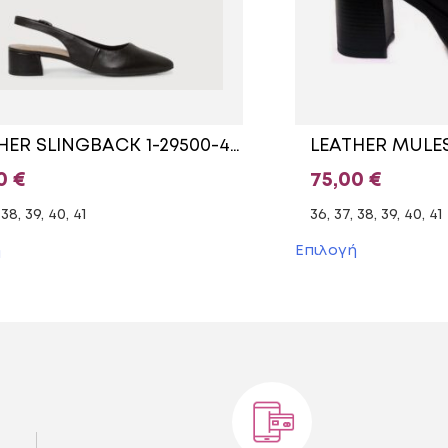
LEATHER SLINGBACK 1-29500-42/1 TAMARIS BLACK
00
€
75,00
€
 38, 39, 40, 41
36, 37, 38, 39, 40, 41
Αυτό
Αυτό
ή
Επιλογή
το
το
προϊόν
προϊόν
έχει
έχει
πολλαπλές
πολλαπλές
παραλλαγές.
παραλλαγές
Οι
Οι
επιλογές
επιλογές
μπορούν
μπορούν
να
να
επιλεγούν
επιλεγούν