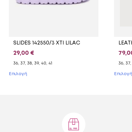
SLIDES 142550/3 XTI LILAC
29,00
€
79,
36, 37, 38, 39, 40, 41
36, 37,
Αυτό
Επιλογή
Επιλογ
το
προϊόν
έχει
πολλαπλές
παραλλαγές.
Οι
επιλογές
μπορούν
να
επιλεγούν