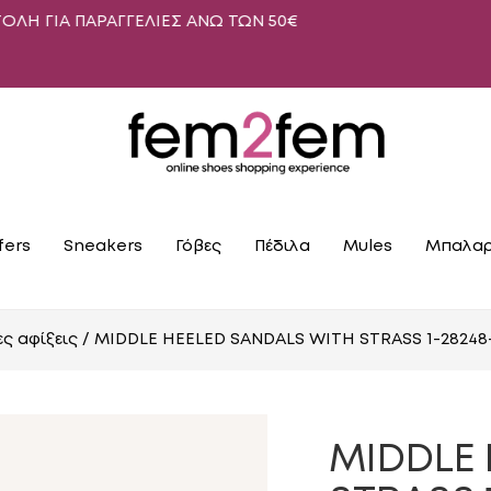
ΑΡΑΓΓΕΛΙΕΣ ΑΝΩ ΤΩΝ 50€
fers
Sneakers
Γόβες
Πέδιλα
Mules
Μπαλαρ
ες αφίξεις
/ MIDDLE HEELED SANDALS WITH STRASS 1-28248
MIDDLE 