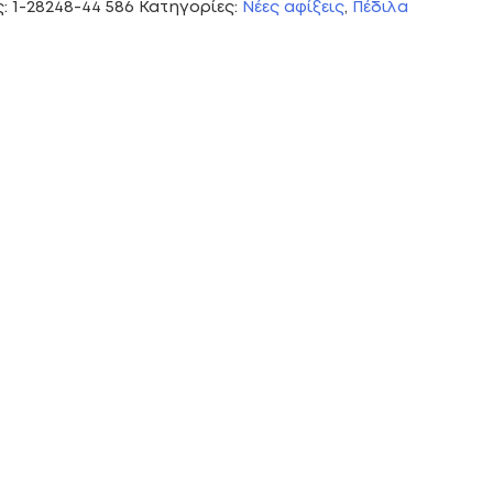
ς:
1-28248-44 586
Κατηγορίες:
Νέες αφίξεις
,
Πέδιλα