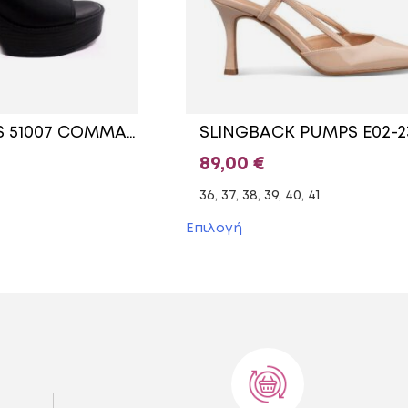
LEATHER MULES 51007 COMMANCHERO BLACK
89,00
€
36, 37, 38, 39, 40, 41
Αυτό
Επιλογή
το
προϊόν
έχει
πολλαπλές
.
παραλλαγές.
Οι
επιλογές
μπορούν
να
επιλεγούν