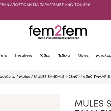
ΤΟΛΗ ΓΙΑ ΠΑΡΑΓΓΕΛΙΕΣ ΑΝΩ ΤΩΝ 50€
fers
Sneakers
Γόβες
Πέδιλα
Mules
Μπαλαρ
προϊόντα
/
Mules
/ MULES SANDALS 1-28401-44 360 TAMARI
MULES S