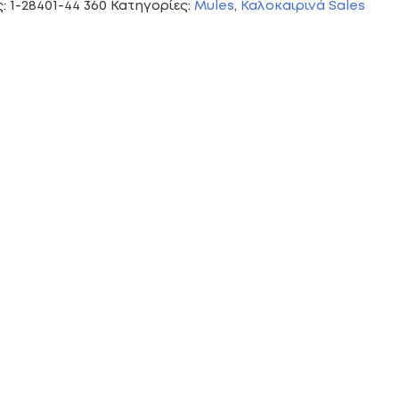
ς:
1-28401-44 360
Κατηγορίες:
Mules
,
Καλοκαιρινά Sales