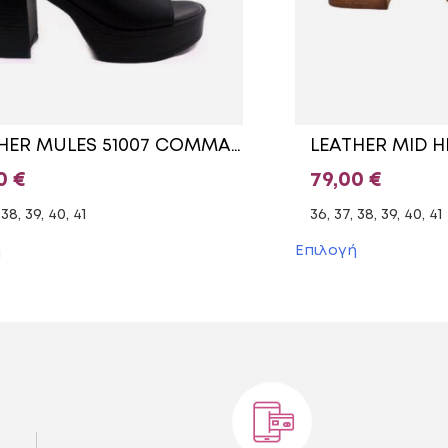
LEATHER MULES 51007 COMMANCHERO BLACK
00
€
79,00
€
 38, 39, 40, 41
36, 37, 38, 39, 40, 41
Αυτό
Αυτό
ή
Επιλογή
το
το
προϊόν
προϊόν
έχει
έχει
πολλαπλές
πολλαπλές
παραλλαγές.
παραλλαγές
Οι
Οι
επιλογές
επιλογές
μπορούν
μπορούν
να
να
επιλεγούν
επιλεγούν