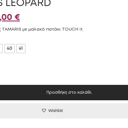
S LEOPARD
iginal
Η
,00
€
ice
τρέχουσα
ς TAMARIS με μαλακό πατάκι TOUCH it.
s:
τιμή
9
40
41
,00 €.
είναι:
50,00 €.
Προσθήκη στο καλάθι
Wishlist