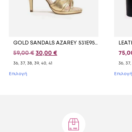
GOLD SANDALS AZAREY 531E958M
Original
Η
59,00
€
30,00
€
75,
price
τρέχουσα
36, 37, 38, 39, 40, 41
36, 37,
was:
τιμή
Αυτό
Επιλογή
Επιλογ
το
59,00 €.
είναι:
προϊόν
30,00 €.
έχει
πολλαπλές
παραλλαγές.
Οι
επιλογές
μπορούν
να
επιλεγούν