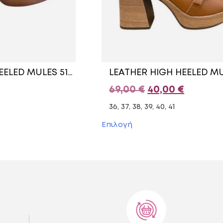
LEATHER MID HEELED MULES 51157 COMMANCHERO BEIGE
Original
Η
69,00
€
40,00
€
price
τρέχου
36, 37, 38, 39, 40, 41
was:
τιμή
Αυτό
Επιλογή
το
69,00 €.
είναι:
προϊόν
40,00 €
έχει
πολλαπλές
.
παραλλαγές.
Οι
επιλογές
μπορούν
να
επιλεγούν