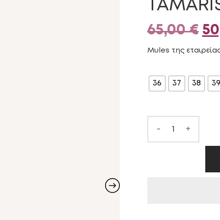
TAMARI
Or
65,00
€
50
pr
Mules της εταιρεία
wa
ΜΈΓΕΘΟΣ
36
37
38
3
65
-
+