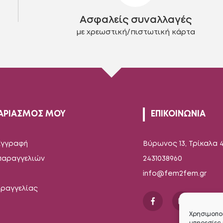
στη
στη
Ασφαλείς συναλλαγές
σελίδα
σελίδα
του
του
με χρεωστική/πιστωτική κάρτα
προϊόντος
προϊόντος
ΑΡΙΑΣΜΟΣ ΜΟΥ
ΕΠΙΚΟΙΝΩΝΙΑ
Εγγραφή
Βύρωνος 13, Τρίκαλα 
 παραγγελιών
2431038960
info@fem2fem.gr
αραγγελίας
Χρησιμοποι