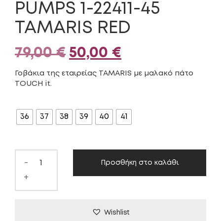
PUMPS 1-22411-45
TAMARIS RED
Original
Η
79,00
€
50,00
€
price
τρέχουσα
Γοβάκια της εταιρείας TAMARIS με μαλακό πάτο
TOUCH it.
was:
τιμή
ΜΈΓΕΘΟΣ
79,00 €.
είναι:
36
37
38
39
40
41
50,00 €.
-
Προσθήκη στο καλάθι
+
Wishlist