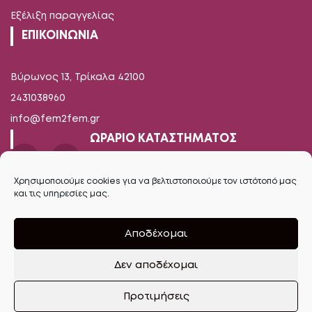
Εξέλιξη παραγγελίας
ΕΠΙΚΟΙΝΩΝΙΑ
Βύρωνος 13, Τρίκαλα 42100
2431038960
info@fem2fem.gr
ΩΡΑΡΙΟ ΚΑΤΑΣΤΗΜΑΤΟΣ
Δευτέρα-Παρασκευή
Χρησιμοποιούμε cookies για να βελτιστοποιούμε τον ιστότοπό μας
και τις υπηρεσίες μας.
09.00 - 14.00 / 17.00 - 21.00
Σάββατο
Αποδέχομαι
09.00 - 16.00
Δεν αποδέχομαι
Ανοίξτε τη γραμμή εργαλείων
Προτιμήσεις