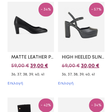
- 34%
- 57%
MATTE LEATHER PUMPS WITH CHUNKY HEEL 1-22419-20 020 TAMARIS BLACK
HIGH HEELED SLINGBACK SHOES 63372/2 MARIAMARE GREY
Original
Η
Original
Η
59,00
€
39,00
€
69,00
€
30,00
€
price
τρέχουσα
price
τρέχ
36, 37, 38, 39, 40, 41
36, 37, 38, 39, 40, 41
was:
τιμή
was:
τιμή
Αυτό
Αυτό
Επιλογή
Επιλογή
το
το
59,00 €.
είναι:
69,00 €.
είναι
προϊόν
προϊόν
39,00 €.
30,00
έχει
έχει
πολλαπλές
πολλαπλές
- 42%
- 34%
παραλλαγές.
παραλλαγές.
Οι
Οι