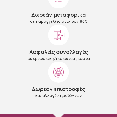
επιλεγούν
επιλεγούν
στη
στη
Δωρεάν μεταφορικά
σελίδα
σελίδα
του
του
σε παραγγελίες άνω των 80€
προϊόντος
προϊόντος
Ασφαλείς συναλλαγές
με χρεωστική/πιστωτική κάρτα
Δωρεάν επιστροφές
και αλλαγές προϊόντων