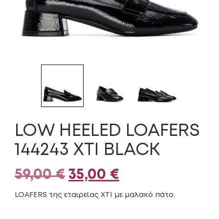
LOW HEELED LOAFERS
144243 XTI BLACK
Original
Η
59,00
€
35,00
€
price
τρέχουσα
LOAFERS της εταιρείας XTI με μαλακό πάτο.
was:
τιμή
ΜΈΓΕΘΟΣ