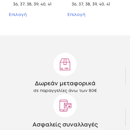
price
τρέχουσα
price
τρέχ
36, 37, 38, 39, 40, 41
36, 37, 38, 39, 40, 41
was:
τιμή
was:
τιμή
Αυτό
Αυτό
Επιλογή
Επιλογή
το
το
69,00 €.
είναι:
59,00 €.
είναι:
προϊόν
προϊόν
30,00 €.
39,00
έχει
έχει
πολλαπλές
πολλαπλές
παραλλαγές.
παραλλαγές.
Οι
Οι
επιλογές
επιλογές
μπορούν
μπορούν
να
να
επιλεγούν
επιλεγούν
στη
στη
Δωρεάν μεταφορικά
σελίδα
σελίδα
του
του
σε παραγγελίες άνω των 80€
προϊόντος
προϊόντος
Ασφαλείς συναλλαγές