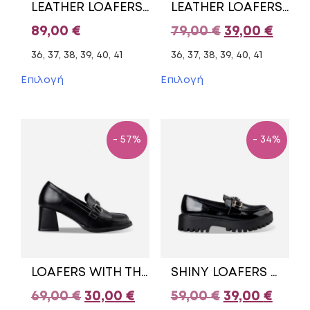
LEATHER LOAFERS WITH GOLD DETAILS 51339/1 COMMANCHERO BLUE
LEATHER LOAFERS 1-24240-44 413 TAMARIS BEIGE
Original
Η
89,00
€
79,00
€
39,00
€
price
τρέχ
36, 37, 38, 39, 40, 41
36, 37, 38, 39, 40, 41
was:
τιμή
Αυτό
Αυτό
Επιλογή
Επιλογή
το
το
79,00 €.
είναι:
προϊόν
προϊόν
39,00
έχει
έχει
πολλαπλές
πολλαπλές
- 57%
- 34%
παραλλαγές.
παραλλαγές.
Οι
Οι
επιλογές
επιλογές
μπορούν
μπορούν
να
να
επιλεγούν
επιλεγούν
στη
στη
σελίδα
σελίδα
του
του
LOAFERS WITH THICK HEEL V57-20382-34 ENVIE SHOES BLACK
SHINY LOAFERS WITH GOLDEN DETAIL V31-20282-34 ENVIE SHOES PATENT BLACK
προϊόντος
προϊόντος
Original
Η
Original
Η
69,00
€
30,00
€
59,00
€
39,00
€