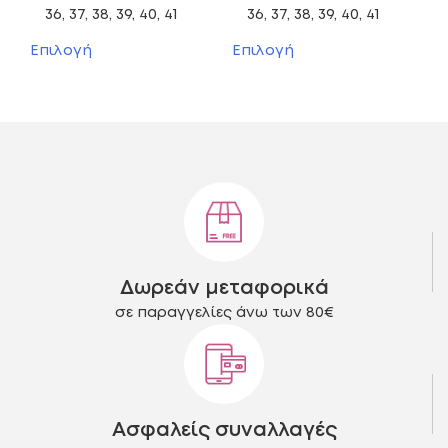
price
τρέχουσα
price
τρέχ
36, 37, 38, 39, 40, 41
36, 37, 38, 39, 40, 41
was:
τιμή
was:
τιμή
Αυτό
Αυτό
Επιλογή
Επιλογή
το
το
69,00 €.
είναι:
69,00 €.
είναι:
προϊόν
προϊόν
39,00 €.
35,00
έχει
έχει
πολλαπλές
πολλαπλές
παραλλαγές.
παραλλαγές.
Οι
Οι
επιλογές
επιλογές
μπορούν
μπορούν
να
να
επιλεγούν
επιλεγούν
στη
στη
Δωρεάν μεταφορικά
σελίδα
σελίδα
του
του
σε παραγγελίες άνω των 80€
προϊόντος
προϊόντος
Ασφαλείς συναλλαγές