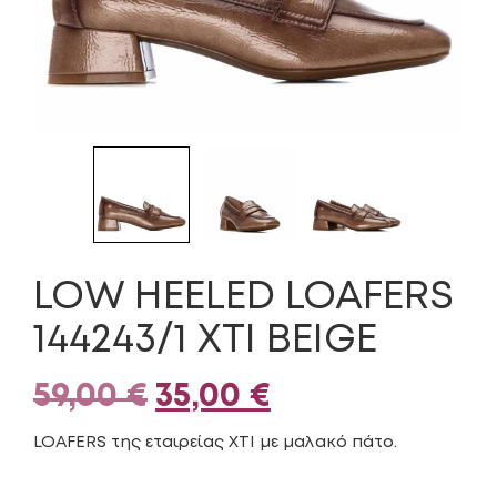
LOW HEELED LOAFERS
144243/1 XTI BEIGE
Original
Η
59,00
€
35,00
€
price
τρέχουσα
LOAFERS της εταιρείας XTI με μαλακό πάτο.
was:
τιμή
ΜΈΓΕΘΟΣ