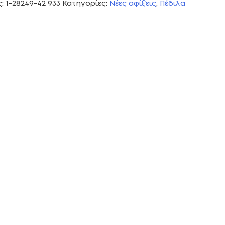
ς:
1-28249-42 933
Κατηγορίες:
Νέες αφίξεις
,
Πέδιλα