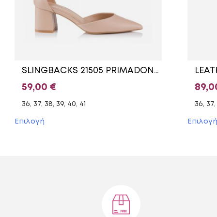
SLINGBACKS 21505 PRIMADONNA BEIGE
59,00
€
89,
36, 37, 38, 39, 40, 41
36, 37,
Αυτό
Επιλογή
Επιλογ
το
προϊόν
έχει
πολλαπλές
παραλλαγές.
Οι
επιλογές
μπορούν
να
επιλεγούν