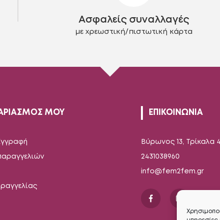
στη
στη
Ασφαλείς συναλλαγές
σελίδα
σελίδα
του
του
με χρεωστική/πιστωτική κάρτα
προϊόντος
προϊόντος
ΑΡΙΑΣΜΟΣ ΜΟΥ
ΕΠΙΚΟΙΝΩΝΙΑ
Εγγραφή
Βύρωνος 13, Τρίκαλα 
 παραγγελιών
2431038960
info@fem2fem.gr
αραγγελίας
Χρησιμοποι