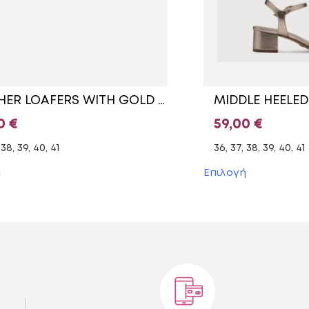
LEATHER LOAFERS WITH GOLD DETAILS 51339/1 COMMANCHERO BLUE
00
€
59,00
€
 38, 39, 40, 41
36, 37, 38, 39, 40, 41
Αυτό
Αυτό
ή
Επιλογή
το
το
προϊόν
προϊόν
έχει
έχει
πολλαπλές
πολλαπλές
παραλλαγές.
παραλλαγές
Οι
Οι
επιλογές
επιλογές
μπορούν
μπορούν
να
να
επιλεγούν
επιλεγούν