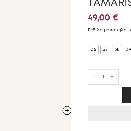
TAMARI
49,00
€
Πέδιλα με χαμηλό τ
ΜΈΓΕΘΟΣ
36
37
38
3
-
+