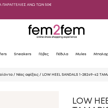
ΛΙΕΣ ΑΝΩ ΤΩΝ 50€
fers
Sneakers
Γόβες
Πέδιλα
Mules
Μπαλαρ
οϊόντα
/
Νέες αφίξεις
/ LOW HEEL SANDALS 1-28249-42 TA
LOW HEE