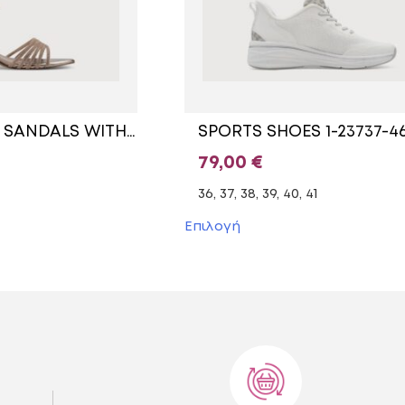
MIDDLE HEELED SANDALS WITH STRASS 1-28248-44 586 TAMARIS ROSE
79,00
€
36, 37, 38, 39, 40, 41
Αυτό
Επιλογή
το
προϊόν
έχει
πολλαπλές
.
παραλλαγές.
Οι
επιλογές
μπορούν
να
επιλεγούν