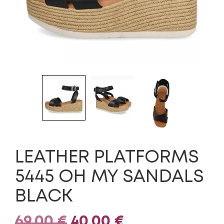
LEATHER PLATFORMS
5445 OH MY SANDALS
BLACK
Original
Η
69,00
€
40,00
€