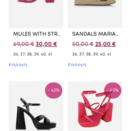
MULES WITH STRASS MIDDLE HEEL 531G075/1 AZAREY FUCHSIA
SANDALS MARIAMARE BLACK 68144.
Original
Η
Original
Η
69,00
€
30,00
€
50,00
€
25,00
€
price
τρέχουσα
price
τρέχ
36, 37, 38, 39, 40, 41
36, 37, 38, 39, 40, 41
was:
τιμή
was:
τιμή
Αυτό
Αυτό
Επιλογή
Επιλογή
το
το
69,00 €.
είναι:
50,00 €.
είναι
προϊόν
προϊόν
30,00 €.
25,00
έχει
έχει
πολλαπλές
πολλαπλές
- 42%
- 62%
παραλλαγές.
παραλλαγές.
Οι
Οι
επιλογές
επιλογές
μπορούν
μπορούν
να
να
επιλεγούν
επιλεγούν
στη
στη