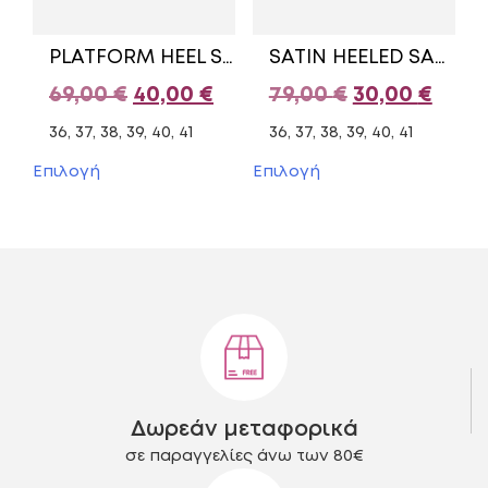
σελίδα
σελίδα
του
του
PLATFORM HEEL SANDALS E45-17153-34 ENVIE BLACK
SATIN HEELED SANDALS AG7961.3314F3715.P/3 GIANNA KAZAKOU FUCHSIA
προϊόντος
προϊόντος
Original
Η
Original
Η
69,00
€
40,00
€
79,00
€
30,00
€
price
τρέχουσα
price
τρέχ
36, 37, 38, 39, 40, 41
36, 37, 38, 39, 40, 41
was:
τιμή
was:
τιμή
Αυτό
Αυτό
Επιλογή
Επιλογή
το
το
69,00 €.
είναι:
79,00 €.
είναι
προϊόν
προϊόν
40,00 €.
30,00
έχει
έχει
πολλαπλές
πολλαπλές
παραλλαγές.
παραλλαγές.
Οι
Οι
επιλογές
επιλογές
μπορούν
μπορούν
να
να
επιλεγούν
επιλεγούν
στη
στη
Δωρεάν μεταφορικά
σελίδα
σελίδα
του
του
σε παραγγελίες άνω των 80€
προϊόντος
προϊόντος