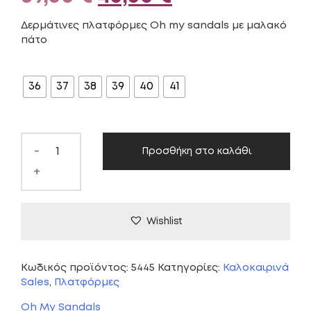
price
τρέχουσα
Δερμάτινες πλατφόρμες Oh my sandals με μαλακό
πάτο
was:
τιμή
ΜΈΓΕΘΟΣ
69,00 €.
είναι:
36
37
38
39
40
41
40,00 €.
-
Προσθήκη στο καλάθι
+
Wishlist
Κωδικός προϊόντος:
5445
Κατηγορίες:
Καλοκαιρινά
Sales
,
Πλατφόρμες
Oh My Sandals