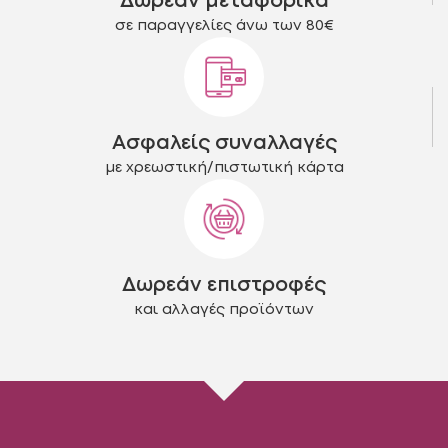
Δωρεάν μεταφορικά
σελίδα
σελίδα
του
του
σε παραγγελίες άνω των 80€
προϊόντος
προϊόντος
Ασφαλείς συναλλαγές
με χρεωστική/πιστωτική κάρτα
Δωρεάν επιστροφές
και αλλαγές προϊόντων