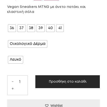
price
τρέχουσα
Vegan Sneakers MTNG με άνετο πατάκι και
ελαστική σόλα
was:
τιμή
ΜΈΓΕΘΟΣ
69,00 €.
είναι:
36
37
38
39
40
41
30,00 €.
ΥΛΙΚΌ
Οικολογικό Δέρμα
ΧΡΏΜΑ
Λευκό
-
Προσθήκη στο καλάθι
+
Wishlist