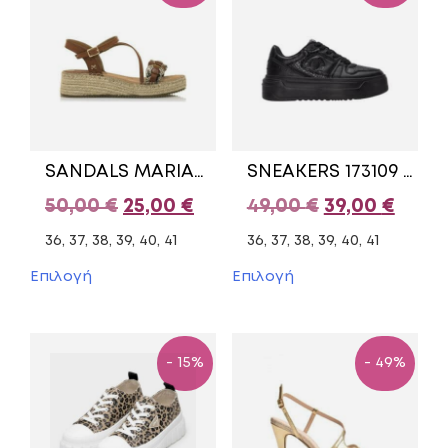
SANDALS MARIAMARE TABA 68144
SNEAKERS 173109 REFRESH BLACK
Original
Η
Original
Η
50,00
€
25,00
€
49,00
€
39,00
€
price
τρέχουσα
price
τρέχ
36, 37, 38, 39, 40, 41
36, 37, 38, 39, 40, 41
was:
τιμή
was:
τιμή
Αυτό
Αυτό
Επιλογή
Επιλογή
το
το
50,00 €.
είναι:
49,00 €.
είναι:
προϊόν
προϊόν
25,00 €.
39,00
έχει
έχει
πολλαπλές
πολλαπλές
- 15%
- 49%
παραλλαγές.
παραλλαγές.
Οι
Οι
επιλογές
επιλογές
μπορούν
μπορούν