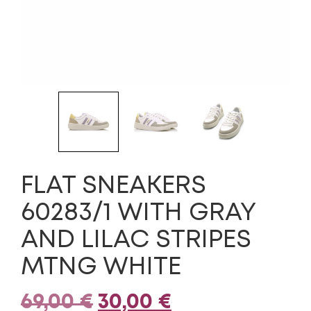
FLAT SNEAKERS
60283/1 WITH GRAY
AND LILAC STRIPES
MTNG WHITE
Original
Η
69,00
€
30,00
€