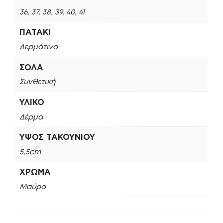
36, 37, 38, 39, 40, 41
ΠΑΤΆΚΙ
Δερμάτινο
ΣΌΛΑ
Συνθετική
ΥΛΙΚΌ
Δέρμα
ΎΨΟΣ ΤΑΚΟΥΝΙΟΎ
5,5cm
ΧΡΏΜΑ
Μαύρο