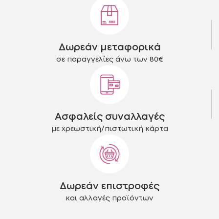
μπορούν
μπορούν
να
να
επιλεγούν
επιλεγούν
στη
στη
Δωρεάν μεταφορικά
σελίδα
σελίδα
του
του
σε παραγγελίες άνω των 80€
προϊόντος
προϊόντος
Ασφαλείς συναλλαγές
με χρεωστική/πιστωτική κάρτα
Δωρεάν επιστροφές
και αλλαγές προϊόντων