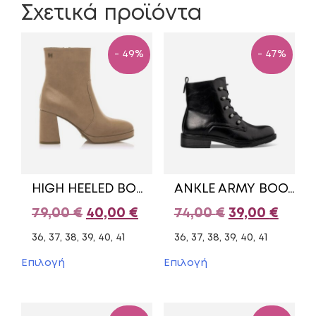
Σχετικά προϊόντα
- 49%
- 47%
HIGH HEELED BOOTS WITH ZIPPER 63373/2 MARIAMARE BEIGE
ANKLE ARMY BOOTS V63-22217 ENVIE SHOES BLACK
Original
Η
Original
Η
79,00
€
40,00
€
74,00
€
39,00
€
price
τρέχουσα
price
τρέχ
36, 37, 38, 39, 40, 41
36, 37, 38, 39, 40, 41
was:
τιμή
was:
τιμή
Αυτό
Αυτό
Επιλογή
Επιλογή
το
το
79,00 €.
είναι:
74,00 €.
είναι:
προϊόν
προϊόν
40,00 €.
39,00
έχει
έχει
πολλαπλές
πολλαπλές