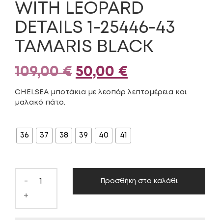
WITH LEOPARD
DETAILS 1-25446-43
TAMARIS BLACK
Original
Η
109,00
€
50,00
€
price
τρέχουσα
CHELSEA μποτάκια με λεοπάρ λεπτομέρεια και
μαλακό πάτο.
was:
τιμή
ΜΈΓΕΘΟΣ
109,00 €.
είναι:
36
37
38
39
40
41
50,00 €.
-
Προσθήκη στο καλάθι
+