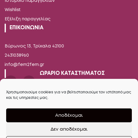
Ιστορικό παραγγελιών
Wishlist
Εξέλιξη παραγγελίας
ΕΠΙΚΟΙΝΩΝΙΑ
Βύρωνος 13, Τρίκαλα 42100
2431038960
info@fem2fem.gr
ΩΡΑΡΙΟ ΚΑΤΑΣΤΗΜΑΤΟΣ
Δευτέρα-Παρασκευή
Χρησιμοποιούμε cookies για να βελτιστοποιούμε τον ιστότοπό μας
και τις υπηρεσίες μας.
09.00 - 14.00 / 17.00 - 21.00
Σάββατο
Αποδέχομαι
09.00 - 16.00
Δεν αποδέχομαι