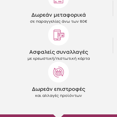
επιλεγούν
επιλεγούν
στη
στη
Δωρεάν μεταφορικά
σελίδα
σελίδα
του
του
σε παραγγελίες άνω των 80€
προϊόντος
προϊόντος
Ασφαλείς συναλλαγές
με χρεωστική/πιστωτική κάρτα
Δωρεάν επιστροφές
και αλλαγές προϊόντων