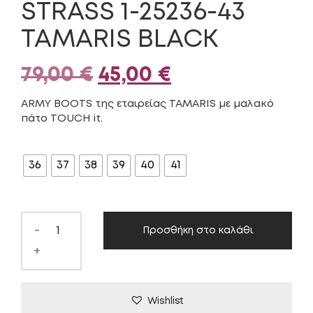
STRASS 1-25236-43
TAMARIS BLACK
Original
Η
79,00
€
45,00
€
price
τρέχουσα
ARMY BOOTS της εταιρείας TAMARIS με μαλακό
πάτο TOUCH it.
was:
τιμή
ΜΈΓΕΘΟΣ
79,00 €.
είναι:
36
37
38
39
40
41
45,00 €.
-
Προσθήκη στο καλάθι
+
Wishlist