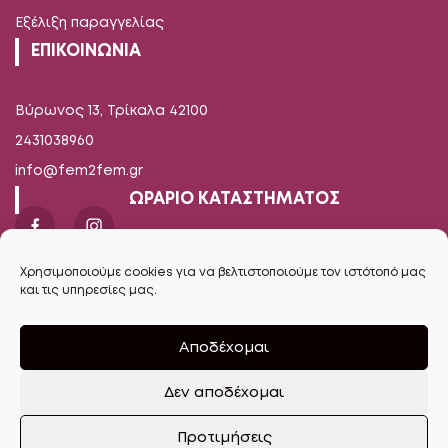
Εξέλιξη παραγγελίας
ΕΠΙΚΟΙΝΩΝΙΑ
Βύρωνος 13, Τρίκαλα 42100
2431038960
info@fem2fem.gr
ΩΡΑΡΙΟ ΚΑΤΑΣΤΗΜΑΤΟΣ
Δευτέρα-Παρασκευή
Χρησιμοποιούμε cookies για να βελτιστοποιούμε τον ιστότοπό μας
09.00 - 14.00 / 17.00 - 21.00
και τις υπηρεσίες μας.
Σάββατο
Αποδέχομαι
09.00 - 16.00
Δεν αποδέχομαι
Ανοίξτε τη γραμμή εργαλείων
Προτιμήσεις