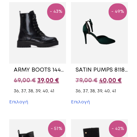
- 43%
- 49%
ARMY BOOTS 144389 XTI BLACK
SATIN PUMPS 81187/1 DOMINIQUE DARK GREEN
Original
Η
Original
Η
69,00
€
39,00
€
79,00
€
40,00
€
price
τρέχουσα
price
τρέχ
36, 37, 38, 39, 40, 41
36, 37, 38, 39, 40, 41
was:
τιμή
was:
τιμή
Αυτό
Αυτό
Επιλογή
Επιλογή
το
το
69,00 €.
είναι:
79,00 €.
είναι
προϊόν
προϊόν
39,00 €.
40,00
έχει
έχει
πολλαπλές
πολλαπλές
- 51%
- 42%
παραλλαγές.
παραλλαγές.
Οι
Οι