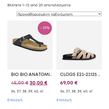
Βλέπετε 1–12 από 20 αποτελέσματα
- 33%
BIO BIO ANATOMIC SANDALS BLACK BIO-221-71126-48
CLOGS E23-23125 ENVIE SHOES BEIGE
Original
Η
45,00
€
30,00
€
69,00
€
price
τρέχουσα
36, 37, 38, 39, 40, 41
36, 37, 38, 39, 40, 41
was:
τιμή
Αυτό
Αυτό
Επιλογή
Επιλογή
το
το
45,00 €.
είναι:
προϊόν
προϊόν