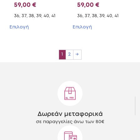
59,00
€
59,00
€
36, 37, 38, 39, 40, 41
36, 37, 38, 39, 40, 41
Αυτό
Αυτό
Επιλογή
Επιλογή
το
το
προϊόν
προϊόν
έχει
έχει
πολλαπλές
πολλαπλές
1
2
→
παραλλαγές.
παραλλαγές.
Οι
Οι
επιλογές
επιλογές
μπορούν
μπορούν
να
να
επιλεγούν
επιλεγούν
στη
στη
σελίδα
σελίδα
του
του
Δωρεάν μεταφορικά
προϊόντος
προϊόντος
σε παραγγελίες άνω των 80€