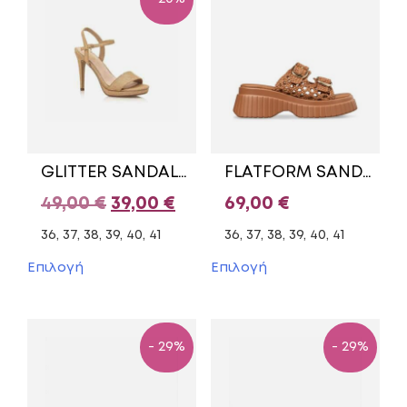
GLITTER SANDALS MARIAMARE BRONZE
FLATFORM SANDALS E96-23370 ENVIE SHOES BEIGE
Original
Η
49,00
€
39,00
€
69,00
€
price
τρέχουσα
36, 37, 38, 39, 40, 41
36, 37, 38, 39, 40, 41
was:
τιμή
Αυτό
Αυτό
Επιλογή
Επιλογή
το
το
49,00 €.
είναι:
προϊόν
προϊόν
39,00 €.
έχει
έχει
πολλαπλές
πολλαπλές
- 29%
- 29%
παραλλαγές.
παραλλαγές.
Οι
Οι
επιλογές
επιλογές
μπορούν
μπορούν