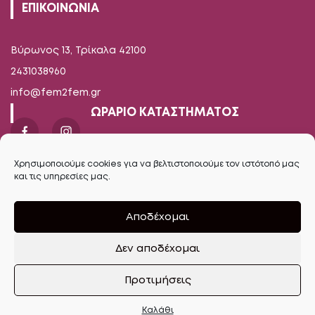
ΕΠΙΚΟΙΝΩΝΙΑ
Βύρωνος 13, Τρίκαλα 42100
2431038960
info@fem2fem.gr
ΩΡΑΡΙΟ ΚΑΤΑΣΤΗΜΑΤΟΣ
Δευτέρα-Παρασκευή
Χρησιμοποιούμε cookies για να βελτιστοποιούμε τον ιστότοπό μας
09.00 - 14.00 / 17.00 - 21.00
και τις υπηρεσίες μας.
Σάββατο
Αποδέχομαι
09.00 - 16.00
Δεν αποδέχομαι
Ανοίξτε τη γραμμή εργαλείων
Προτιμήσεις
Καλάθι