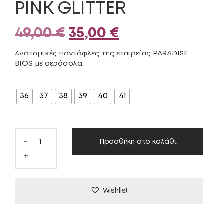
PINK GLITTER
Original
Η
49,00
€
35,00
€
price
τρέχουσα
Ανατομικές παντόφλες της εταιρείας PARADISE
BIOS με αερόσολα.
was:
τιμή
ΜΈΓΕΘΟΣ
49,00 €.
είναι:
36
37
38
39
40
41
35,00 €.
-
Προσθήκη στο καλάθι
+
Wishlist