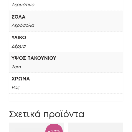
Δερμάτινο
ΣΌΛΑ
Αερόσολα
ΥΛΙΚΌ
Δέρμα
ΎΨΟΣ ΤΑΚΟΥΝΙΟΎ
2cm
ΧΡΏΜΑ
Ροζ
Σχετικά προϊόντα
- 20%