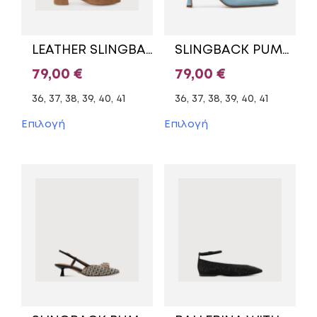
LEATHER SLINGBACK 1-29500-42 TAMARIS TAUPE
SLINGBACK PUMPS E02-23640 ENVIE SHOES BABY BLUE
79,00
€
79,00
€
36, 37, 38, 39, 40, 41
36, 37, 38, 39, 40, 41
Αυτό
Αυτό
Επιλογή
Επιλογή
το
το
προϊόν
προϊόν
έχει
έχει
πολλαπλές
πολλαπλές
παραλλαγές.
παραλλαγές.
Οι
Οι
επιλογές
επιλογές
μπορούν
μπορούν
να
να
επιλεγούν
επιλεγούν
στη
στη
σελίδα
σελίδα
του
του