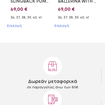
SLINGBACK PUMPS WITH GOLD DETAILS 1-29512-46 TAMARIS BLACK
BALLERINA WITH TRUX 1-22162-45 007 TAMARIS BLACK
προϊόντος
προϊόντος
69,00
€
69,00
€
36, 37, 38, 39, 40, 41
36, 37, 38, 39, 40, 41
Αυτό
Αυτό
Επιλογή
Επιλογή
το
το
προϊόν
προϊόν
έχει
έχει
πολλαπλές
πολλαπλές
παραλλαγές.
παραλλαγές.
Οι
Οι
επιλογές
επιλογές
μπορούν
μπορούν
να
να
επιλεγούν
επιλεγούν
στη
στη
Δωρεάν μεταφορικά
σελίδα
σελίδα
του
του
σε παραγγελίες άνω των 80€
προϊόντος
προϊόντος