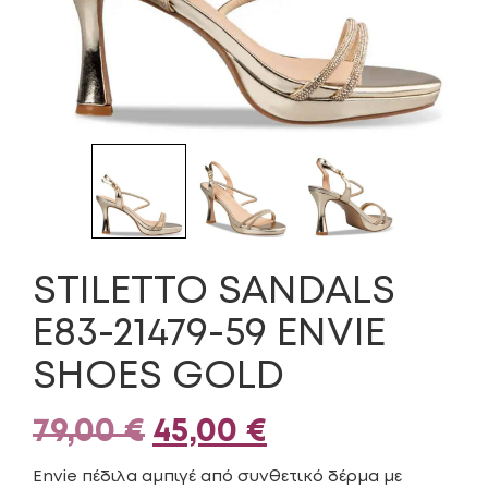
STILETTO SANDALS
E83-21479-59 ENVIE
SHOES GOLD
Original
Η
79,00
€
45,00
€
price
τρέχουσα
Envie πέδιλα αμπιγέ από συνθετικό δέρμα με