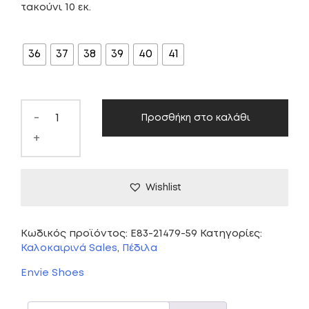
τακούνι 10 εκ.
was:
τιμή
ΜΈΓΕΘΟΣ
79,00 €.
είναι:
36
37
38
39
40
41
45,00 €.
-
Προσθήκη στο καλάθι
+
Wishlist
Κωδικός προϊόντος:
E83-21479-59
Κατηγορίες:
Καλοκαιρινά Sales
,
Πέδιλα
Envie Shoes