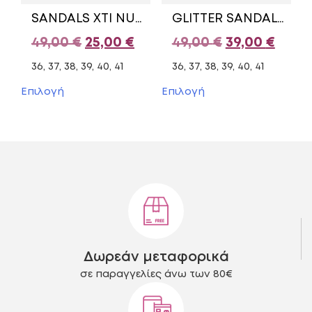
του
προϊόντος
SANDALS XTI NUDE 35184
GLITTER SANDALS MARIAMARE BRONZE
προϊόντος
Original
Η
Original
Η
49,00
€
25,00
€
49,00
€
39,00
€
price
τρέχουσα
price
τρέχ
36, 37, 38, 39, 40, 41
36, 37, 38, 39, 40, 41
was:
τιμή
was:
τιμή
Αυτό
Αυτό
Επιλογή
Επιλογή
το
το
49,00 €.
είναι:
49,00 €.
είναι:
προϊόν
προϊόν
25,00 €.
39,00
έχει
έχει
πολλαπλές
πολλαπλές
παραλλαγές.
παραλλαγές.
Οι
Οι
επιλογές
επιλογές
μπορούν
μπορούν
να
να
επιλεγούν
επιλεγούν
στη
στη
Δωρεάν μεταφορικά
σελίδα
σελίδα
του
του
σε παραγγελίες άνω των 80€
προϊόντος
προϊόντος