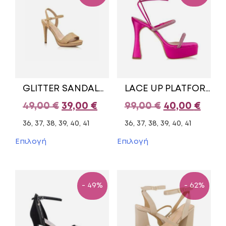
GLITTER SANDALS MARIAMARE BRONZE
LACE UP PLATFORM SANDALS E02-17101-54 ENVIE FUCHSIA
Original
Η
Original
Η
49,00
€
39,00
€
99,00
€
40,00
€
price
τρέχουσα
price
τρέχ
36, 37, 38, 39, 40, 41
36, 37, 38, 39, 40, 41
was:
τιμή
was:
τιμή
Αυτό
Αυτό
Επιλογή
Επιλογή
το
το
49,00 €.
είναι:
99,00 €.
είναι
προϊόν
προϊόν
39,00 €.
40,00
έχει
έχει
πολλαπλές
πολλαπλές
- 49%
- 62%
παραλλαγές.
παραλλαγές.
Οι
Οι
επιλογές
επιλογές
μπορούν
μπορούν