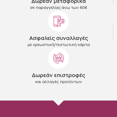
Δωρεάν μεταφορικά
σελίδα
σελίδα
του
του
σε παραγγελίες άνω των 80€
προϊόντος
προϊόντος
Ασφαλείς συναλλαγές
με χρεωστική/πιστωτική κάρτα
Δωρεάν επιστροφές
και αλλαγές προϊόντων