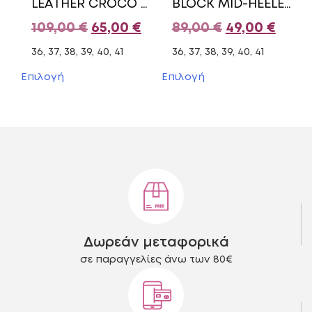
LEATHER CROCO BOOTS 51427-021 COMMANCHERO BLACK
BLOCK MID-HEELED BOOTS E57-22135 ENVIE SHOES BLACK
προϊόντος
προϊόντος
Original
Η
Original
Η
109,00
€
65,00
€
89,00
€
49,00
€
price
τρέχουσα
price
τρέχ
36, 37, 38, 39, 40, 41
36, 37, 38, 39, 40, 41
was:
τιμή
was:
τιμή
Αυτό
Αυτό
Επιλογή
Επιλογή
το
το
109,00 €.
είναι:
89,00 €.
είναι
προϊόν
προϊόν
65,00 €.
49,00
έχει
έχει
πολλαπλές
πολλαπλές
παραλλαγές.
παραλλαγές.
Οι
Οι
επιλογές
επιλογές
μπορούν
μπορούν
να
να
επιλεγούν
επιλεγούν
στη
στη
Δωρεάν μεταφορικά
σελίδα
σελίδα
του
του
σε παραγγελίες άνω των 80€
προϊόντος
προϊόντος