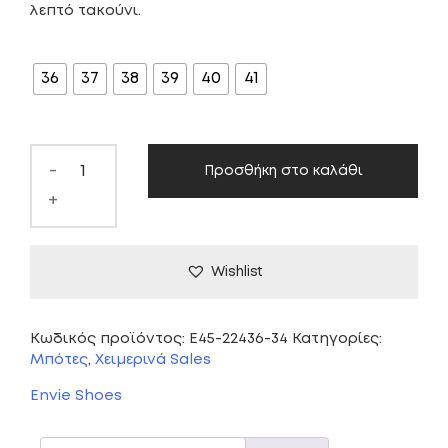
λεπτό τακούνι.
was:
τιμή
ΜΈΓΕΘΟΣ
99,00 €.
είναι:
36
37
38
39
40
41
70,00 €.
-
Προσθήκη στο καλάθι
+
Wishlist
Κωδικός προϊόντος:
E45-22436-34
Κατηγορίες:
Μπότες
,
Χειμερινά Sales
Envie Shoes