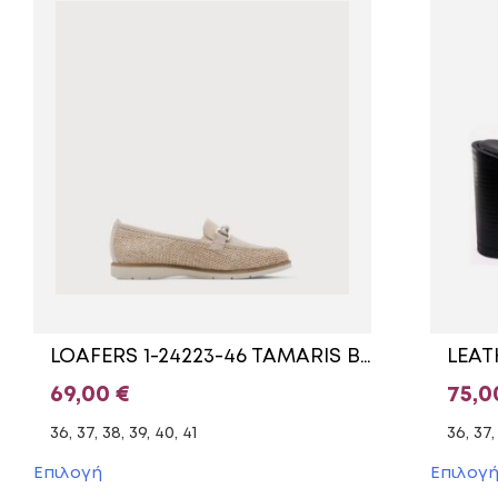
LOAFERS 1-24223-46 TAMARIS BEIGE
69,00
€
75,
36, 37, 38, 39, 40, 41
36, 37,
Αυτό
Επιλογή
Επιλογ
το