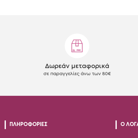
προϊόν
έχει
πολλαπλές
παραλλαγές.
Οι
επιλογές
μπορούν
να
επιλεγούν
στη
Δωρεάν μεταφορικά
σελίδα
του
σε παραγγελίες άνω των 80€
προϊόντος
ΠΛΗΡΟΦΟΡΙΕΣ
Ο ΛΟΓ