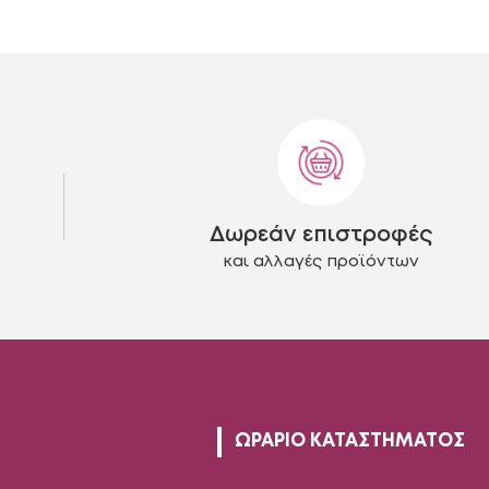
προϊόν
έχει
πολλαπλές
.
παραλλαγές.
Οι
επιλογές
μπορούν
να
επιλεγούν
στη
Δωρεάν επιστροφές
σελίδα
του
και αλλαγές προϊόντων
προϊόντος
ΩΡΑΡΙΟ ΚΑΤΑΣΤΗΜΑΤΟΣ