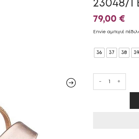
23048/1
79,00
€
Envie αμπιγιέ πέδιλα
ΜΈΓΕΘΟΣ
36
37
38
3
-
+