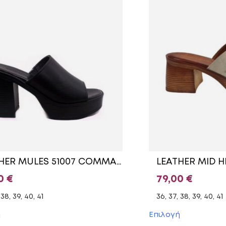
LEATHER MULES 51007 COMMANCHERO BLACK
00
€
79,00
€
 38, 39, 40, 41
36, 37, 38, 39, 40, 41
Αυτό
Αυτό
ή
Επιλογή
το
το