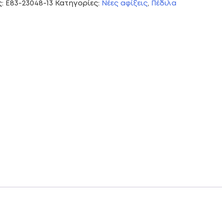
ς:
E83-23048-13
Κατηγορίες:
Νέες αφίξεις
,
Πέδιλα