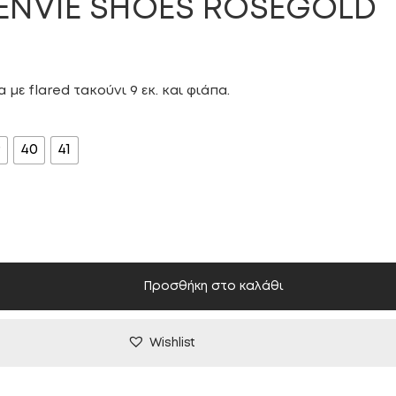
 ENVIE SHOES ROSEGOLD
 με flared τακούνι 9 εκ. και φιάπα.
9
40
41
Προσθήκη στο καλάθι
Wishlist