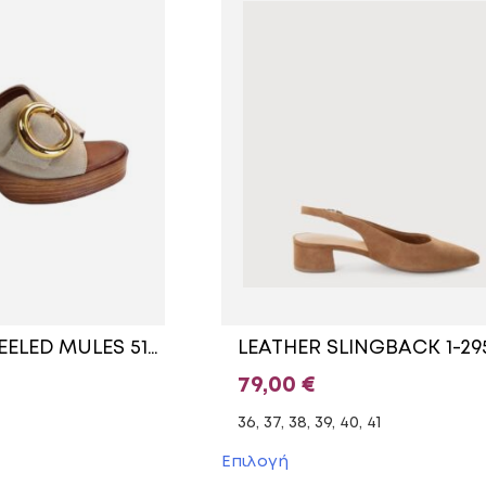
LEATHER MID HEELED MULES 51157 COMMANCHERO BEIGE
79,00
€
36, 37, 38, 39, 40, 41
Αυτό
Επιλογή
το