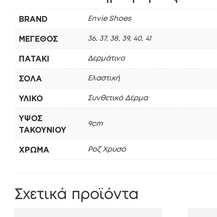
BRAND
Envie Shoes
ΜΈΓΕΘΟΣ
36, 37, 38, 39, 40, 41
ΠΑΤΆΚΙ
Δερμάτινο
ΣΌΛΑ
Ελαστική
ΥΛΙΚΌ
Συνθετικό Δέρμα
ΎΨΟΣ
9cm
ΤΑΚΟΥΝΙΟΎ
ΧΡΏΜΑ
Ροζ Χρυσό
Σχετικά προϊόντα