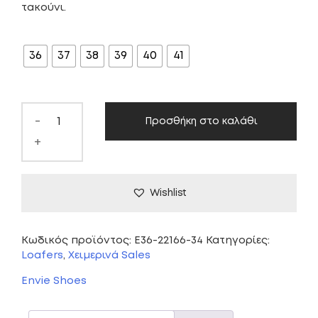
τακούνι.
was:
τιμή
ΜΈΓΕΘΟΣ
69,00 €.
είναι:
36
37
38
39
40
41
34,00 €.
-
Προσθήκη στο καλάθι
+
Wishlist
Κωδικός προϊόντος:
E36-22166-34
Κατηγορίες:
Loafers
,
Χειμερινά Sales
Envie Shoes