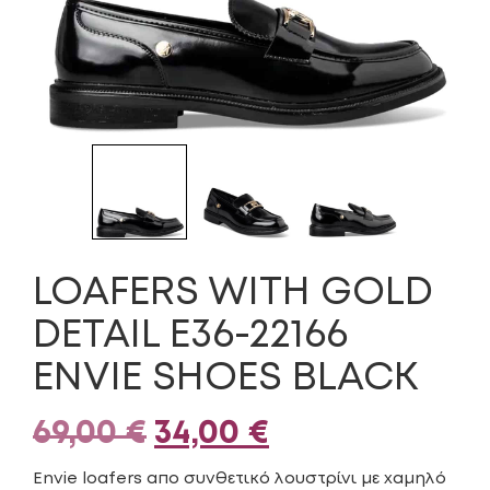
LOAFERS WITH GOLD
DETAIL E36-22166
ENVIE SHOES BLACK
Original
Η
69,00
€
34,00
€
price
τρέχουσα
Envie loafers απο συνθετικό λουστρίνι με χαμηλό