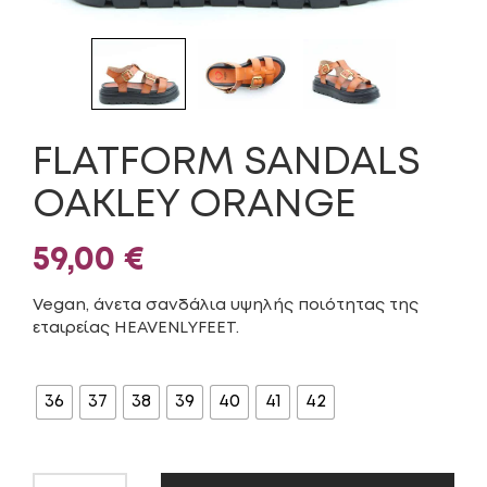
FLATFORM SANDALS
OAKLEY ORANGE
59,00
€
Vegan, άνετα σανδάλια υψηλής ποιότητας της
εταιρείας HEAVENLYFEET.
ΜΈΓΕΘΟΣ
36
37
38
39
40
41
42