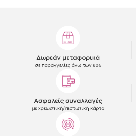
έχει
έχει
πολλαπλές
πολλαπλές
παραλλαγές.
παραλλαγές.
Οι
Οι
επιλογές
επιλογές
μπορούν
μπορούν
να
να
επιλεγούν
επιλεγούν
στη
στη
Δωρεάν μεταφορικά
σελίδα
σελίδα
του
του
σε παραγγελίες άνω των 80€
προϊόντος
προϊόντος
Ασφαλείς συναλλαγές
με χρεωστική/πιστωτική κάρτα