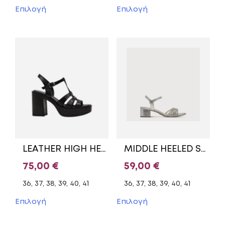
Αυτό
Αυτό
Επιλογή
Επιλογή
το
το
προϊόν
προϊόν
έχει
έχει
πολλαπλές
πολλαπλές
παραλλαγές.
παραλλαγές.
Οι
Οι
επιλογές
επιλογές
μπορούν
μπορούν
να
να
επιλεγούν
επιλεγούν
στη
στη
σελίδα
σελίδα
του
του
LEATHER HIGH HEELED SANDALS 51305 COMMANCHERO BLACK
MIDDLE HEELED SANDALS WITH STRASS 1-28248-44 957 TAMARIS SILVER
προϊόντος
προϊόντος
75,00
€
59,00
€
36, 37, 38, 39, 40, 41
36, 37, 38, 39, 40, 41
Αυτό
Αυτό
Επιλογή
Επιλογή
το
το
προϊόν
προϊόν