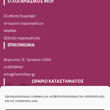
Ο ΛΟΓΑΡΙΑΣΜΟΣ ΜΟΥ
Σύνδεση/Εγγραφή
Ιστορικό παραγγελιών
Wishlist
Εξέλιξη παραγγελίας
ΕΠΙΚΟΙΝΩΝΙΑ
Βύρωνος 13, Τρίκαλα 42100
2431038960
info@fem2fem.gr
ΩΡΑΡΙΟ ΚΑΤΑΣΤΗΜΑΤΟΣ
Δευτέρα-Παρασκευή
Χρησιμοποιούμε cookies για να βελτιστοποιούμε τον ιστότοπό μας
και τις υπηρεσίες μας.
09.00 - 14.00 / 17.00 - 21.00