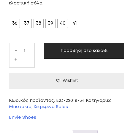
ελαστική σόλα.
was:
τιμή
ΜΈΓΕΘΟΣ
69,00 €.
είναι:
36
37
38
39
40
41
39,00 €.
-
Προσθήκη στο καλάθι
+
Wishlist
Κωδικός προϊόντος:
E23-22018-34
Κατηγορίες:
Μποτάκια
,
Χειμερινά Sales
Envie Shoes