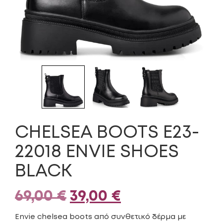
CHELSEA BOOTS E23-
22018 ENVIE SHOES
BLACK
Original
Η
69,00
€
39,00
€
price
τρέχουσα
Envie chelsea boots από συνθετικό δέρμα με