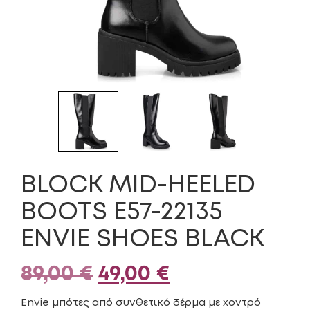
BLOCK MID-HEELED
BOOTS E57-22135
ENVIE SHOES BLACK
Original
Η
89,00
€
49,00
€
price
τρέχουσα
Envie μπότες από συνθετικό δέρμα με χοντρό