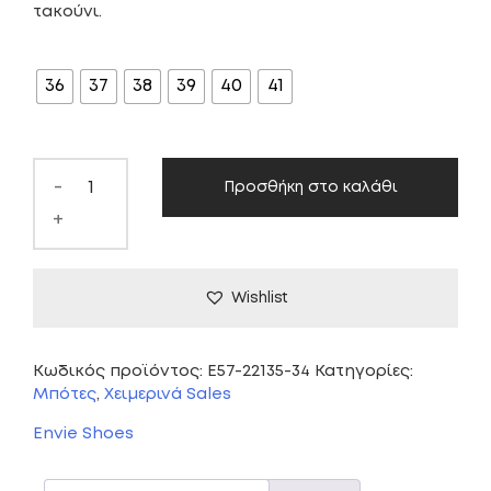
τακούνι.
was:
τιμή
ΜΈΓΕΘΟΣ
89,00 €.
είναι:
36
37
38
39
40
41
49,00 €.
-
Προσθήκη στο καλάθι
+
Wishlist
Κωδικός προϊόντος:
E57-22135-34
Κατηγορίες:
Μπότες
,
Χειμερινά Sales
Envie Shoes