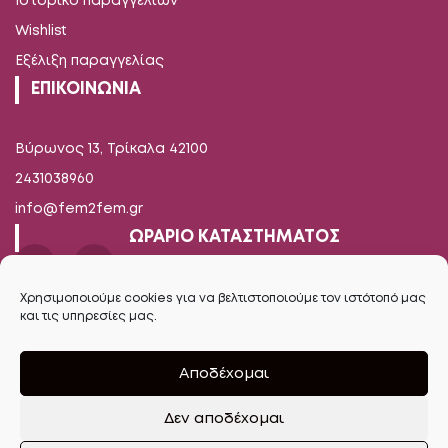
Ιστορικό παραγγελιών
Wishlist
Εξέλιξη παραγγελίας
ΕΠΙΚΟΙΝΩΝΙΑ
Βύρωνος 13, Τρίκαλα 42100
2431038960
info@fem2fem.gr
ΩΡΑΡΙΟ ΚΑΤΑΣΤΗΜΑΤΟΣ
Δευτέρα-Παρασκευή
Χρησιμοποιούμε cookies για να βελτιστοποιούμε τον ιστότοπό μας
και τις υπηρεσίες μας.
09.00 - 14.00 / 17.00 - 21.00
Σάββατο
Αποδέχομαι
09.00 - 16.00
Δεν αποδέχομαι