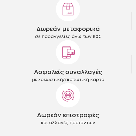
μπορούν
μπορούν
να
να
επιλεγούν
επιλεγούν
στη
στη
Δωρεάν μεταφορικά
σελίδα
σελίδα
του
του
σε παραγγελίες άνω των 80€
προϊόντος
προϊόντος
Ασφαλείς συναλλαγές
με χρεωστική/πιστωτική κάρτα
Δωρεάν επιστροφές
και αλλαγές προϊόντων