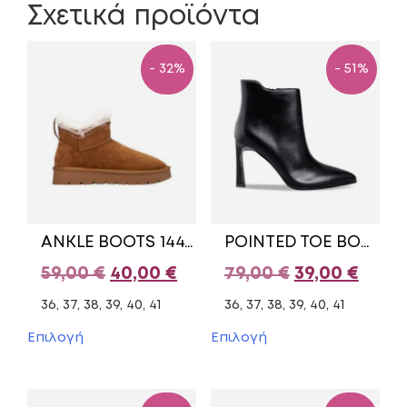
Σχετικά προϊόντα
- 32%
- 51%
ANKLE BOOTS 144752 XTI CAMEL
POINTED TOE BOOTIES E45-22434 ENVIE SHOES BLACK
Original
Η
Original
Η
59,00
€
40,00
€
79,00
€
39,00
€
price
τρέχουσα
price
τρέχ
36, 37, 38, 39, 40, 41
36, 37, 38, 39, 40, 41
was:
τιμή
was:
τιμή
Αυτό
Αυτό
Επιλογή
Επιλογή
το
το
59,00 €.
είναι:
79,00 €.
είναι:
προϊόν
προϊόν
40,00 €.
39,00
έχει
έχει
πολλαπλές
πολλαπλές