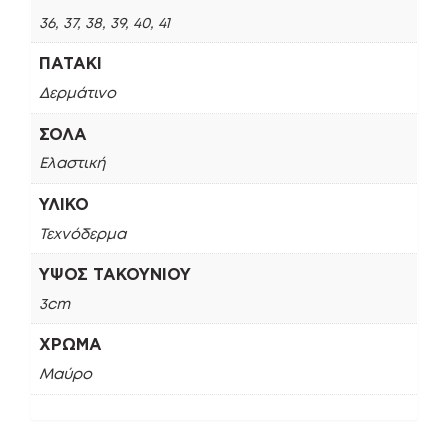
36, 37, 38, 39, 40, 41
ΠΑΤΆΚΙ
Δερμάτινο
ΣΌΛΑ
Ελαστική
ΥΛΙΚΌ
Τεχνόδερμα
ΎΨΟΣ ΤΑΚΟΥΝΙΟΎ
3cm
ΧΡΏΜΑ
Μαύρο