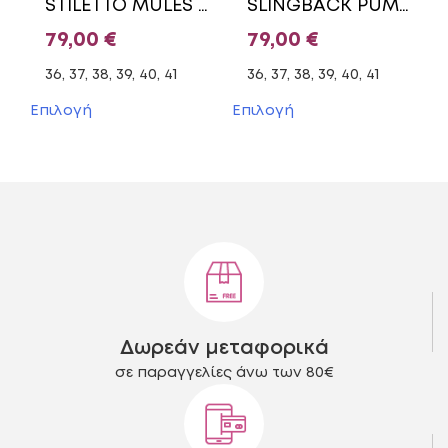
STILETTO MULES E02-21822 ENVIE SHOES BLACK
SLINGBACK PUMPS E02-23640/1 ENVIE SHOES NUDE
προϊόντος
προϊόντος
79,00
€
79,00
€
36, 37, 38, 39, 40, 41
36, 37, 38, 39, 40, 41
Αυτό
Αυτό
Επιλογή
Επιλογή
το
το
προϊόν
προϊόν
έχει
έχει
πολλαπλές
πολλαπλές
παραλλαγές.
παραλλαγές.
Οι
Οι
επιλογές
επιλογές
μπορούν
μπορούν
να
να
επιλεγούν
επιλεγούν
στη
στη
Δωρεάν μεταφορικά
σελίδα
σελίδα
του
του
σε παραγγελίες άνω των 80€
προϊόντος
προϊόντος