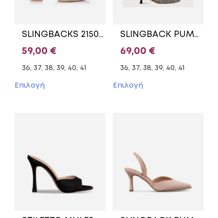
SLINGBACKS 21505 PRIMADONNA BEIGE
SLINGBACK PUMPS WITH GOLD DETAILS 1-29512-46 TAMARIS BLACK
59,00
€
69,00
€
36, 37, 38, 39, 40, 41
36, 37, 38, 39, 40, 41
Αυτό
Αυτό
Επιλογή
Επιλογή
το
το
προϊόν
προϊόν
έχει
έχει
πολλαπλές
πολλαπλές
παραλλαγές.
παραλλαγές.
Οι
Οι
επιλογές
επιλογές
μπορούν
μπορούν
να
να
επιλεγούν
επιλεγούν
στη
στη
σελίδα
σελίδα
του
του