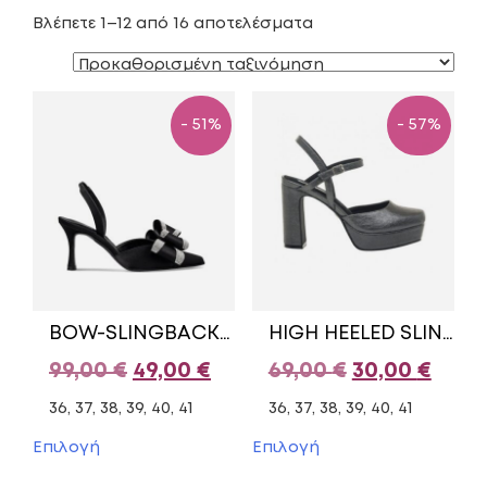
Βλέπετε 1–12 από 16 αποτελέσματα
- 51%
- 57%
BOW-SLINGBACK PUMPS E02-22090 ENVIE SHOES BLACK
HIGH HEELED SLINGBACK SHOES 63372/2 MARIAMARE GREY
Original
Η
Original
Η
99,00
€
49,00
€
69,00
€
30,00
€
price
τρέχουσα
price
τρέχ
36, 37, 38, 39, 40, 41
36, 37, 38, 39, 40, 41
was:
τιμή
was:
τιμή
Αυτό
Αυτό
Επιλογή
Επιλογή
το
το
99,00 €.
είναι:
69,00 €.
είναι
προϊόν
προϊόν