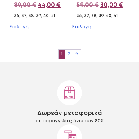
Original
Η
Original
Η
89,00
€
44,00
€
59,00
€
30,00
€
price
τρέχουσα
price
τρέχ
36, 37, 38, 39, 40, 41
36, 37, 38, 39, 40, 41
was:
τιμή
was:
τιμή
Αυτό
Αυτό
Επιλογή
Επιλογή
το
το
89,00 €.
είναι:
59,00 €.
είναι
προϊόν
προϊόν
44,00 €.
30,00
έχει
έχει
πολλαπλές
πολλαπλές
1
2
→
παραλλαγές.
παραλλαγές.
Οι
Οι
επιλογές
επιλογές
μπορούν
μπορούν
να
να
επιλεγούν
επιλεγούν
στη
στη
σελίδα
σελίδα
του
του
Δωρεάν μεταφορικά
προϊόντος
προϊόντος
σε παραγγελίες άνω των 80€