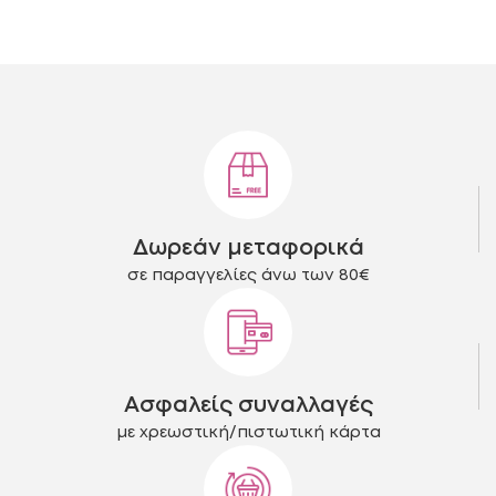
προϊόν
έχει
πολλαπλές
παραλλαγές.
Οι
επιλογές
μπορούν
να
επιλεγούν
στη
Δωρεάν μεταφορικά
σελίδα
του
σε παραγγελίες άνω των 80€
προϊόντος
Ασφαλείς συναλλαγές
με χρεωστική/πιστωτική κάρτα