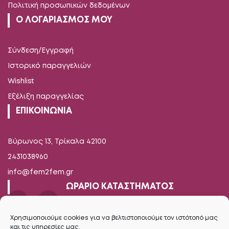
Πολιτική προσωπικών δεδομένων
Ο ΛΟΓΑΡΙΑΣΜΟΣ ΜΟΥ
Σύνδεση/Εγγραφή
Ιστορικό παραγγελιών
Wishlist
Εξέλιξη παραγγελίας
ΕΠΙΚΟΙΝΩΝΙΑ
Βύρωνος 13, Τρίκαλα 42100
2431038960
info@fem2fem.gr
ΩΡΑΡΙΟ ΚΑΤΑΣΤΗΜΑΤΟΣ
Δευτέρα-Παρασκευή
Χρησιμοποιούμε cookies για να βελτιστοποιούμε τον ιστότοπό μας
και τις υπηρεσίες μας.