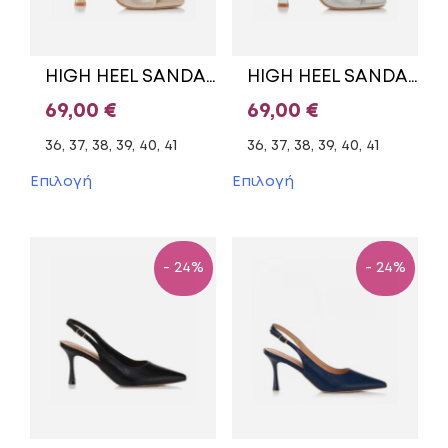
HIGH HEEL SANDALS 61217 PRIMADONNA GOLD
HIGH HEEL SANDALS 61217/1 PRIMADONNA SILVER
69,00
€
69,00
€
36, 37, 38, 39, 40, 41
36, 37, 38, 39, 40, 41
Αυτό
Αυτό
Επιλογή
Επιλογή
το
το
προϊόν
προϊόν
έχει
έχει
πολλαπλές
πολλαπλές
- 24%
- 24%
παραλλαγές.
παραλλαγές.
Οι
Οι
επιλογές
επιλογές
μπορούν
μπορούν
να
να
επιλεγούν
επιλεγούν
στη
στη
σελίδα
σελίδα
του
του