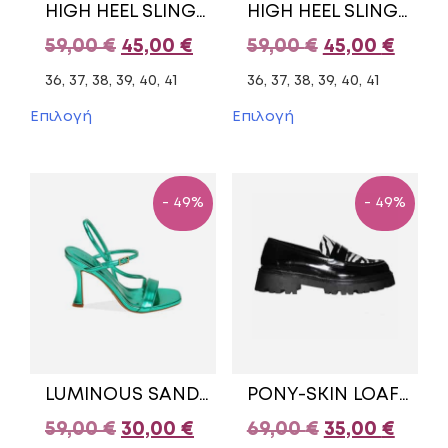
HIGH HEEL SLINGBACK 29701 PRIMADONNA BLACK
HIGH HEEL SLINGBACK 29701/1 PRIMADONNA BLUE
προϊόντος
προϊόντος
Original
Η
Original
Η
59,00
€
45,00
€
59,00
€
45,00
€
price
τρέχουσα
price
τρέχ
36, 37, 38, 39, 40, 41
36, 37, 38, 39, 40, 41
was:
τιμή
was:
τιμή
Αυτό
Αυτό
Επιλογή
Επιλογή
το
το
59,00 €.
είναι:
59,00 €.
είναι:
προϊόν
προϊόν
45,00 €.
45,00
έχει
έχει
πολλαπλές
πολλαπλές
- 49%
- 49%
παραλλαγές.
παραλλαγές.
Οι
Οι
επιλογές
επιλογές
μπορούν
μπορούν
να
να
επιλεγούν
επιλεγούν
στη
στη
σελίδα
σελίδα
του
του
LUMINOUS SANDALS 10712LM PRIMADONNA COLLECTION GREEN
PONY-SKIN LOAFEERS 54351CV PRIMADONNA COLLECTION PATENT BLACK WHITE
προϊόντος
προϊόντος
Original
Η
Original
Η
59,00
€
30,00
€
69,00
€
35,00
€