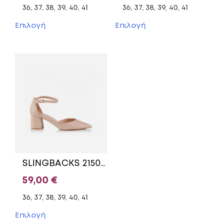
price
τρέχουσα
price
τρέχ
36, 37, 38, 39, 40, 41
36, 37, 38, 39, 40, 41
was:
τιμή
was:
τιμή
Αυτό
Αυτό
Επιλογή
Επιλογή
το
το
59,00 €.
είναι:
69,00 €.
είναι:
προϊόν
προϊόν
30,00 €.
35,00
έχει
έχει
πολλαπλές
πολλαπλές
παραλλαγές.
παραλλαγές.
Οι
Οι
επιλογές
επιλογές
μπορούν
μπορούν
να
να
επιλεγούν
επιλεγούν
στη
στη
σελίδα
σελίδα
του
του
SLINGBACKS 21505 PRIMADONNA BEIGE
προϊόντος
προϊόντος
59,00
€
36, 37, 38, 39, 40, 41
Αυτό
Επιλογή
το