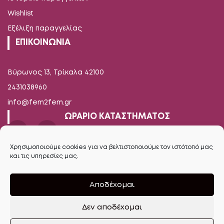
Wishlist
Εξέλιξη παραγγελίας
ΕΠΙΚΟΙΝΩΝΙΑ
Βύρωνος 13, Τρίκαλα 42100
2431038960
info@fem2fem.gr
ΩΡΑΡΙΟ ΚΑΤΑΣΤΗΜΑΤΟΣ
Δευτέρα-Παρασκευή
Χρησιμοποιούμε cookies για να βελτιστοποιούμε τον ιστότοπό μας
και τις υπηρεσίες μας.
09.00 - 14.00 / 17.00 - 21.00
Σάββατο
Αποδέχομαι
09.00 - 16.00
Δεν αποδέχομαι
Ανοίξτε τη γραμμή εργαλείων