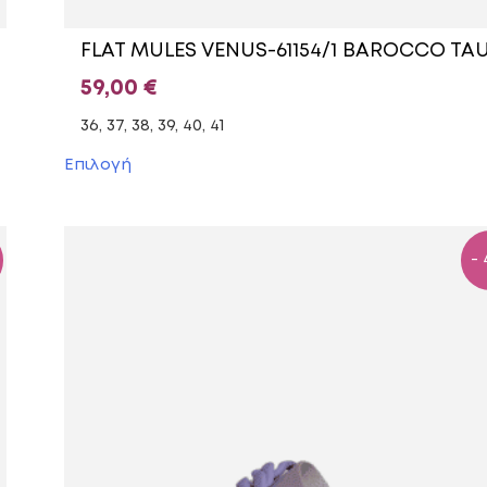
FLAT MULES VENUS-61154/1 BAROCCO TA
59,00
€
36, 37, 38, 39, 40, 41
Αυτό
Επιλογή
το
προϊόν
έχει
πολλαπλές
- 
παραλλαγές.
Οι
επιλογές
μπορούν
να
επιλεγούν
στη
σελίδα
του
προϊόντος