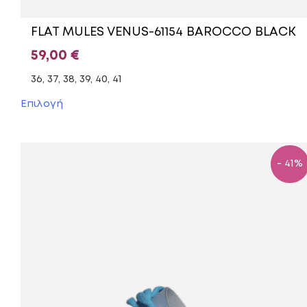
FLAT MULES VENUS-61154 BAROCCO BLACK
59,00
€
36, 37, 38, 39, 40, 41
Αυτό
Επιλογή
το
προϊόν
έχει
πολλαπλές
- 41%
παραλλαγές.
Οι
επιλογές
μπορούν
να
επιλεγούν
στη
σελίδα
του
προϊόντος