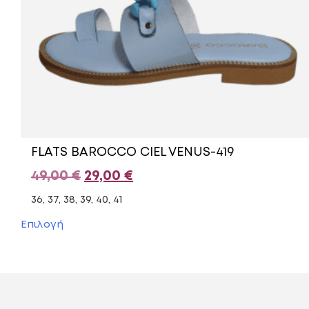
FLATS BAROCCO CIEL VENUS-419
Original
Η
49,00
€
29,00
€
price
τρέχουσα
36, 37, 38, 39, 40, 41
was:
τιμή
Αυτό
Επιλογή
το
49,00 €.
είναι:
προϊόν
29,00 €.
έχει
πολλαπλές
παραλλαγές.
Οι