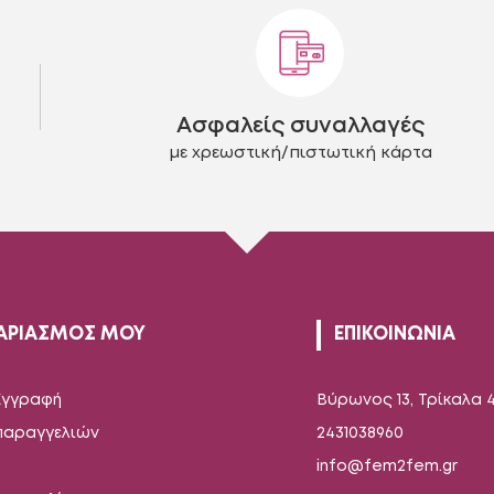
επιλογές
μπορούν
να
επιλεγούν
στη
Ασφαλείς συναλλαγές
σελίδα
του
με χρεωστική/πιστωτική κάρτα
προϊόντος
ΑΡΙΑΣΜΟΣ ΜΟΥ
ΕΠΙΚΟΙΝΩΝΙΑ
Εγγραφή
Βύρωνος 13, Τρίκαλα 
 παραγγελιών
2431038960
info@fem2fem.gr