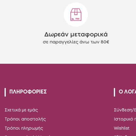
επιλογές
μπορούν
να
επιλεγούν
στη
Δωρεάν μεταφορικά
σελίδα
του
σε παραγγελίες άνω των 80€
προϊόντος
ΠΛΗΡΟΦΟΡΙΕΣ
Ο ΛΟΓ
Σχετικά με εμάς
Σύνδεση/
Τρόποι αποστολής
Ιστορικό
Τρόποι πληρωμής
Wishlist