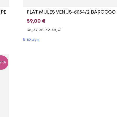
UPE
FLAT MULES VENUS-61154/2 BAROCCO
59,00
€
36, 37, 38, 39, 40, 41
Αυτό
Επιλογή
το
προϊόν
έχει
πολλαπλές
41%
παραλλαγές.
Οι
επιλογές
μπορούν
να
επιλεγούν
στη
σελίδα
του
προϊόντος