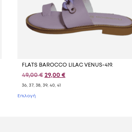
FLATS BAROCCO LILAC VENUS-419.
Original
Η
49,00
€
29,00
€
price
τρέχουσα
36, 37, 38, 39, 40, 41
was:
τιμή
Αυτό
Επιλογή
το
49,00 €.
είναι:
προϊόν
29,00 €.
έχει
πολλαπλές
παραλλαγές.
Οι