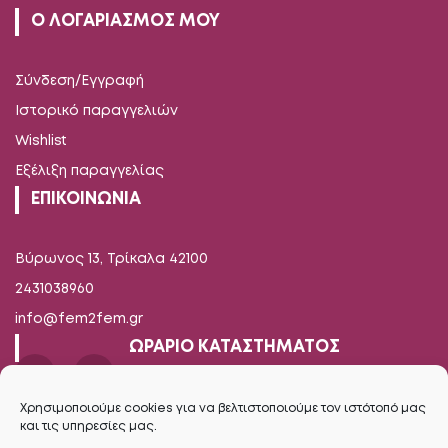
Ο ΛΟΓΑΡΙΑΣΜΟΣ ΜΟΥ
Σύνδεση/Εγγραφή
Ιστορικό παραγγελιών
Wishlist
Εξέλιξη παραγγελίας
ΕΠΙΚΟΙΝΩΝΙΑ
Βύρωνος 13, Τρίκαλα 42100
2431038960
info@fem2fem.gr
ΩΡΑΡΙΟ ΚΑΤΑΣΤΗΜΑΤΟΣ
Δευτέρα-Παρασκευή
Χρησιμοποιούμε cookies για να βελτιστοποιούμε τον ιστότοπό μας
και τις υπηρεσίες μας.
09.00 - 14.00 / 17.00 - 21.00